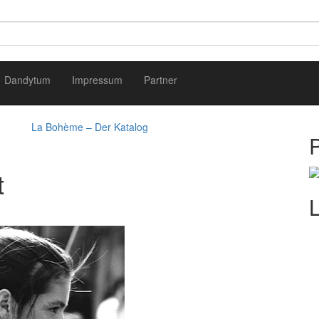
Dandytum
Impressum
Partner
La Bohème – Der Katalog
t