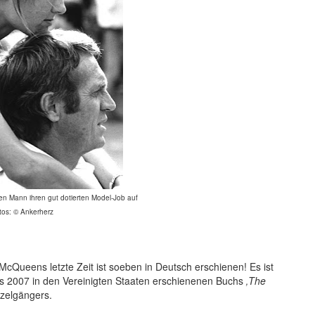
n Mann ihren gut dotierten Model-Job auf
tos:
©
Ankerherz
cQueens letzte Zeit ist soeben in Deutsch erschienen! Es ist
s 2007 in den Vereinigten Staaten erschienenen Buchs
‚The
nzelgängers.