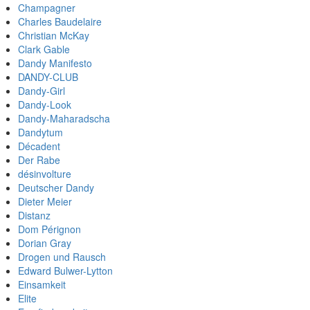
Champagner
Charles Baudelaire
Christian McKay
Clark Gable
Dandy Manifesto
DANDY-CLUB
Dandy-Girl
Dandy-Look
Dandy-Maharadscha
Dandytum
Décadent
Der Rabe
désinvolture
Deutscher Dandy
Dieter Meier
Distanz
Dom Pérignon
Dorian Gray
Drogen und Rausch
Edward Bulwer-Lytton
Einsamkeit
Elite