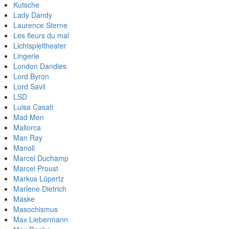
Kutsche
Lady Dandy
Laurence Sterne
Les fleurs du mal
Lichtspieltheater
Lingerie
London Dandies
Lord Byron
Lord Savil
LSD
Luisa Casati
Mad Men
Mallorca
Man Ray
Manoli
Marcel Duchamp
Marcel Proust
Markus Lüpertz
Marlene Dietrich
Maske
Masochismus
Max Liebermann