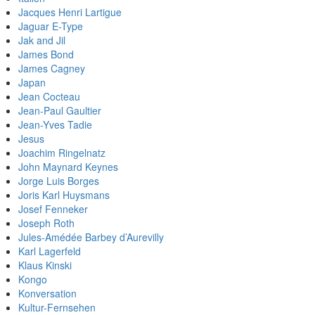
Jacques Henri Lartigue
Jaguar E-Type
Jak and Jil
James Bond
James Cagney
Japan
Jean Cocteau
Jean-Paul Gaultier
Jean-Yves Tadie
Jesus
Joachim Ringelnatz
John Maynard Keynes
Jorge Luis Borges
Joris Karl Huysmans
Josef Fenneker
Joseph Roth
Jules-Amédée Barbey d’Aurevilly
Karl Lagerfeld
Klaus Kinski
Kongo
Konversation
Kultur-Fernsehen