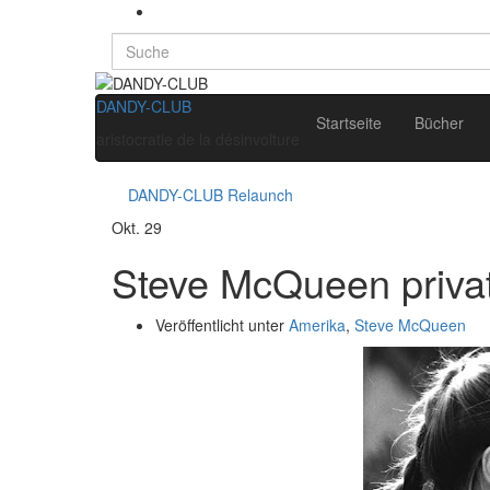
Search
for:
DANDY-CLUB
Startseite
Bücher
aristocratie de la désinvolture
DANDY-CLUB Relaunch
Okt.
29
Steve McQueen priva
Veröffentlicht unter
Amerika
,
Steve McQueen