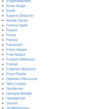
Empfindsamkeit
Ernst Jünger
Erotik
Eugene Delacroix
female Dandy
Femme fatale
Fetisch
Fiume
Flaneur
Frankreich
Franz Hessel
Fred Astaire
Frédéric Mitterand
Freiheit
Friedrich Nietzsche
Fürst Pückler
Gabriele d’Annunzio
Gary Cooper
Gentleman
Georges Bataille
Gesellschaft
Goyard
Großbritannien