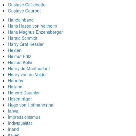
Gustave Caillebotte
Gustave Courbet
Handeinband
Hans Hasso von Veltheim
Hans Magnus Enzensberger
Harald Schmidt
Harry Graf Kessler
Helden
Helmut Fritz
Helmut Kolle
Henry de Montherlant
Henry van de Velde
Hermès
Holland
Honoré Daumier
Hosenträger
Hugo von Hofmannsthal
Ianva
Impressionismus
Individualität
Irland
Italien