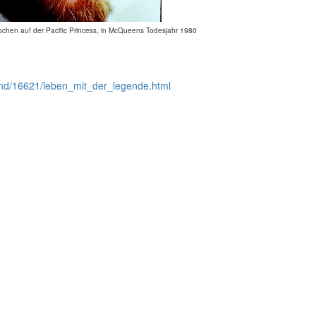
chen auf der Pacific Princess, in McQueens Todesjahr 1980
ound/16621/leben_mit_der_legende.html