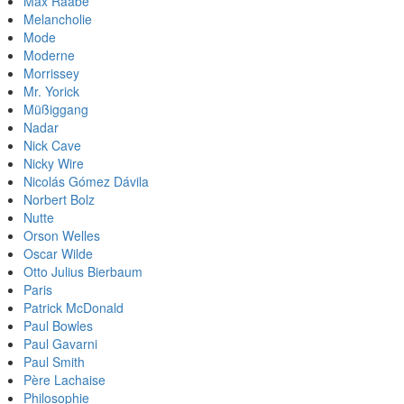
Max Raabe
Melancholie
Mode
Moderne
Morrissey
Mr. Yorick
Müßiggang
Nadar
Nick Cave
Nicky Wire
Nicolás Gómez Dávila
Norbert Bolz
Nutte
Orson Welles
Oscar Wilde
Otto Julius Bierbaum
Paris
Patrick McDonald
Paul Bowles
Paul Gavarni
Paul Smith
Père Lachaise
Philosophie