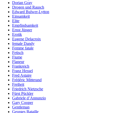
Dorian Gray
Drogen und Rausch
Edward Bulwer-Lytton
Einsamkeit
Elite
Empfindsamkeit
Ernst Jünger
Erotik
Eugene Delacroix
female Dandy
Femme fatale
Fetisch
Fiume
Flaneur
Frankreich
Franz Hessel
Fred Astaire
Frédéric Mitterand
Freiheit
Friedrich Nietzsche
Fürst Pückler
Gabriele d’Annunzio
Gary Cooper
Gentleman
Georges Bataille