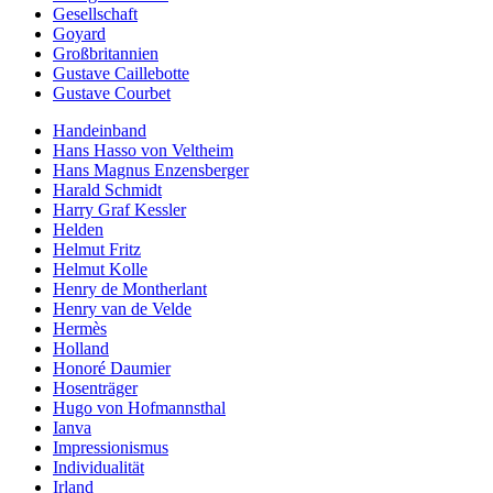
Gesellschaft
Goyard
Großbritannien
Gustave Caillebotte
Gustave Courbet
Handeinband
Hans Hasso von Veltheim
Hans Magnus Enzensberger
Harald Schmidt
Harry Graf Kessler
Helden
Helmut Fritz
Helmut Kolle
Henry de Montherlant
Henry van de Velde
Hermès
Holland
Honoré Daumier
Hosenträger
Hugo von Hofmannsthal
Ianva
Impressionismus
Individualität
Irland