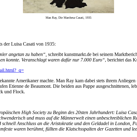
Man Ray, Die Marchesa Casati, 1935
s der Luisa Casati von 1935:
mler angetan zu haben“,
schreibt kunstmarkt.de bei seinem Marktberich
ennen konnte. Veranschlagt waren dafür nur 7.000 Euro“
, berichtet das K
ail.html?_q=
t bekannte Amerikaner machte. Man Ray kam dabei stets ihrem Anliegen 
afen Etienne de Beaumont. Die beiden aus Pappe ausgeschnittenen, lebe
ck und Flock.
ropäischen High Society zu Beginn des 20sten Jahrhundert: Luisa Casa
rschwenderisch und muss auf die Männerwelt einen unbeschreiblichen 
 schnell Anschluss an die Aristokratie und den Geldadel in London, P
mfeste waren berühmt, füllten die Klatschsspalten der Gazetten und le