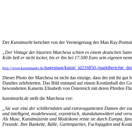
Der
Kunstmarkt
berichtet von der Versteigerung des Man Ray-Portrait
„Der Vintage der bizarren Marchesa schien es einem deutschen Sam
Köln ließ er nicht locker, bis er ihn bei 17.500 Euro sein eigenen n
/pagesmag/kunst/_id216850-/marktberichte_det
http://www.kunstmarkt.de
Dieses Photo der Marchesa ist nicht das einzige, dass der mit ihr gu
Dandies zelebrierten. Das Bild entstand auf einem Kostümball des Gr
bewunderten Kaiserin Elisabeth von Österreich mit deren Pferden Fli
kunstmarkt.de
stellt die Marchesa vor:
„Sie war eine der schillerndsten und extravagantesten Damen der eu
und intelligent, modebewusst, exzentrisch, skandalumwittert und ve
Als Muse, Kunstmäzenin und Modeikone reiste sie durch Europa, fand
Freunde. Ihre Bankette, Bälle, Gartenparties, Fuchsjagden und Kostü