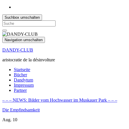
Suchbox umschalten
Search
for:
Navigation umschalten
DANDY-CLUB
aristocratie de la désinvolture
Startseite
Bücher
Dandytum
Impressum
Partner
– – – NEWS: Bilder vom Hochwasser im Muskauer Park – – –
Die Empfindsamkeit
Aug.
10