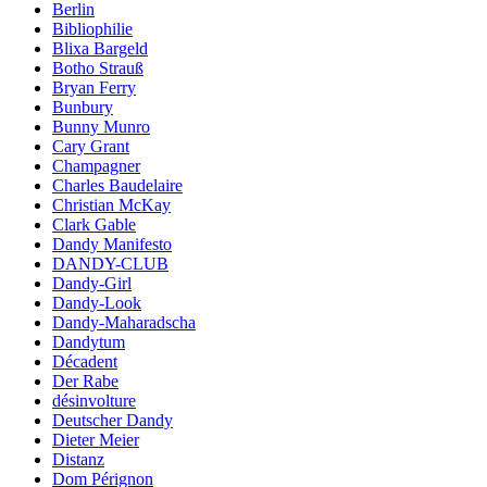
Berlin
Bibliophilie
Blixa Bargeld
Botho Strauß
Bryan Ferry
Bunbury
Bunny Munro
Cary Grant
Champagner
Charles Baudelaire
Christian McKay
Clark Gable
Dandy Manifesto
DANDY-CLUB
Dandy-Girl
Dandy-Look
Dandy-Maharadscha
Dandytum
Décadent
Der Rabe
désinvolture
Deutscher Dandy
Dieter Meier
Distanz
Dom Pérignon