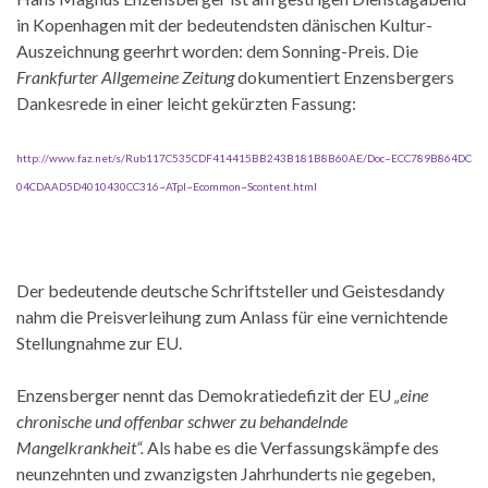
in Kopenhagen mit der bedeutendsten dänischen Kultur-
Auszeichnung geerhrt worden: dem Sonning-Preis. Die
Frankfurter Allgemeine Zeitung
dokumentiert Enzensbergers
Dankesrede in einer leicht gekürzten Fassung:
http://www.faz.net/s/Rub117C535CDF414415BB243B181B8B60AE/Doc~ECC789B864DC
04CDAAD5D4010430CC316~ATpl~Ecommon~Scontent.html
Der bedeutende deutsche Schriftsteller und Geistesdandy
nahm die Preisverleihung zum Anlass für eine vernichtende
Stellungnahme zur EU.
Enzensberger nennt das Demokratiedefizit der EU
„eine
chronische und offenbar schwer zu behandelnde
Mangelkrankheit“.
Als habe es die Verfassungskämpfe des
neunzehnten und zwanzigsten Jahrhunderts nie gegeben,