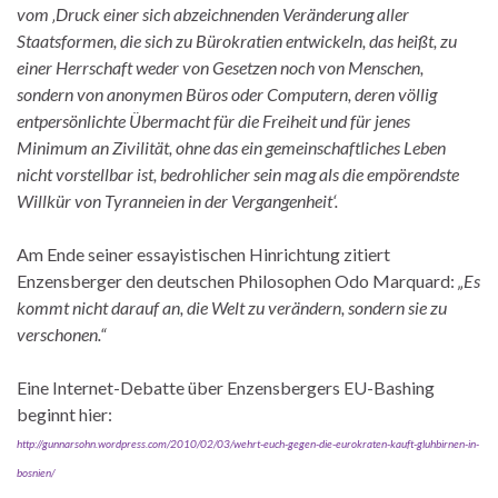
vom ‚Druck einer sich abzeichnenden Veränderung aller
Staatsformen, die sich zu Bürokratien entwickeln, das heißt, zu
einer Herrschaft weder von Gesetzen noch von Menschen,
sondern von anonymen Büros oder Computern, deren völlig
entpersönlichte Übermacht für die Freiheit und für jenes
Minimum an Zivilität, ohne das ein gemeinschaftliches Leben
nicht vorstellbar ist, bedrohlicher sein mag als die empörendste
Willkür von Tyranneien in der Vergangenheit‘.
Am Ende seiner essayistischen Hinrichtung zitiert
Enzensberger den deutschen Philosophen Odo Marquard:
„Es
kommt nicht darauf an, die Welt zu verändern, sondern sie zu
verschonen.“
Eine Internet-Debatte über Enzensbergers EU-Bashing
beginnt hier:
http://gunnarsohn.wordpress.com/2010/02/03/wehrt-euch-gegen-die-eurokraten-kauft-gluhbirnen-in-
bosnien/