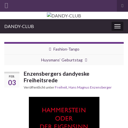
Suc
ums
Search for:
DANDY-CLUB
Navi
umsc
Fashion-Tango
Huysmans‘ Geburtstag
Enzensbergers dandyeske
FEB.
Freiheitsrede
03
Veröffentlicht unter
Freiheit
,
Hans Magnus Enzensberger