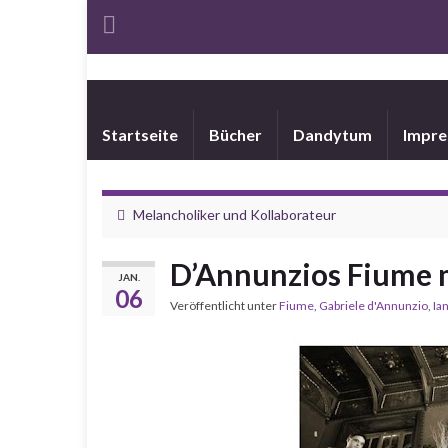
Startseite
Bücher
Dandytum
Impr
Melancholiker und Kollaborateur
D’Annunzios Fiume 
JAN.
06
Veröffentlicht unter
Fiume
,
Gabriele d'Annunzio
,
Ia