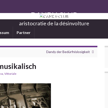
DANDY-CLUB
aristocratie de la désinvolture
essum
Partner
Dandy der Bedürfnislosigkeit
musikalisch
nva
,
Vittoriale