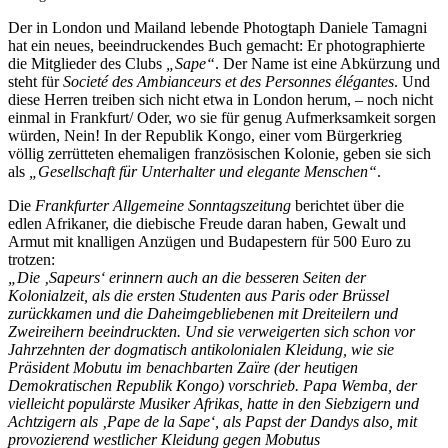
Der in London und Mailand lebende Photogtaph Daniele Tamagni
hat ein neues, beeindruckendes Buch gemacht: Er photographierte
die Mitglieder des Clubs
„Sape“
. Der Name ist eine Abkürzung und
steht für
Societé des Ambianceurs et des Personnes élégantes
. Und
diese Herren treiben sich nicht etwa in London herum, – noch nicht
einmal in Frankfurt/ Oder, wo sie für genug Aufmerksamkeit sorgen
würden, Nein! In der Republik Kongo, einer vom Bürgerkrieg
völlig zerrütteten ehemaligen französischen Kolonie, geben sie sich
als
„Gesellschaft für Unterhalter und elegante Menschen“
.
Die
Frankfurter Allgemeine Sonntagszeitung
berichtet über die
edlen Afrikaner, die diebische Freude daran haben, Gewalt und
Armut mit knalligen Anzügen und Budapestern für 500 Euro zu
trotzen:
„Die ‚Sapeurs‘ erinnern auch an die besseren Seiten der
Kolonialzeit, als die ersten Studenten aus Paris oder Brüssel
zurückkamen und die Daheimgebliebenen mit Dreiteilern und
Zweireihern beeindruckten. Und sie verweigerten sich schon vor
Jahrzehnten der dogmatisch antikolonialen Kleidung, wie sie
Präsident Mobutu im benachbarten Zaïre (der heutigen
Demokratischen Republik Kongo) vorschrieb. Papa Wemba, der
vielleicht populärste Musiker Afrikas, hatte in den Siebzigern und
Achtzigern als ‚Pape de la Sape‘, als Papst der Dandys also, mit
provozierend westlicher Kleidung gegen Mobutus