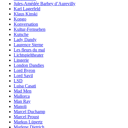
Jules-Amédée Barbey d’Aurevilly
Karl Lagerfeld
Klaus Kinski
Kongo
Konversation
Kultur-Fernsehen
Kutsche
Lady Dandy
Laurence Sterne
Les fleurs du mal
Lichtspieltheater
Lingerie
London Dandies
Lord Byron
Lord Savil
LSD
Luisa Casati
Mad Men
Mallorca
Man Ray
Manoli
Marcel Duchamp
Marcel Proust
Markus Lüpertz
Marlene Dietrich