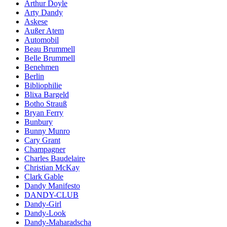
Arthur Doyle
Arty Dandy
Askese
Außer Atem
Automobil
Beau Brummell
Belle Brummell
Benehmen
Berlin
Bibliophilie
Blixa Bargeld
Botho Strauß
Bryan Ferry
Bunbury
Bunny Munro
Cary Grant
Champagner
Charles Baudelaire
Christian McKay
Clark Gable
Dandy Manifesto
DANDY-CLUB
Dandy-Girl
Dandy-Look
Dandy-Maharadscha