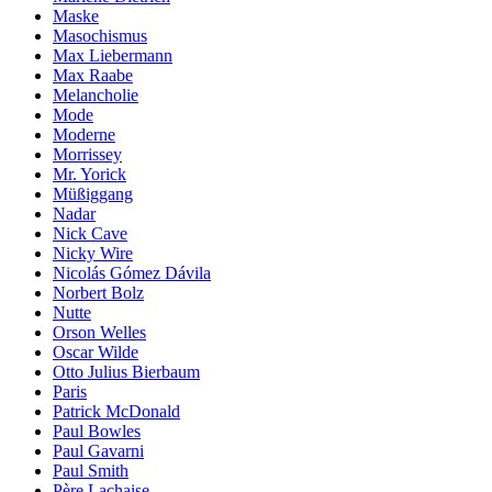
Maske
Masochismus
Max Liebermann
Max Raabe
Melancholie
Mode
Moderne
Morrissey
Mr. Yorick
Müßiggang
Nadar
Nick Cave
Nicky Wire
Nicolás Gómez Dávila
Norbert Bolz
Nutte
Orson Welles
Oscar Wilde
Otto Julius Bierbaum
Paris
Patrick McDonald
Paul Bowles
Paul Gavarni
Paul Smith
Père Lachaise