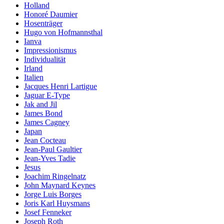
Holland
Honoré Daumier
Hosenträger
Hugo von Hofmannsthal
Ianva
Impressionismus
Individualität
Irland
Italien
Jacques Henri Lartigue
Jaguar E-Type
Jak and Jil
James Bond
James Cagney
Japan
Jean Cocteau
Jean-Paul Gaultier
Jean-Yves Tadie
Jesus
Joachim Ringelnatz
John Maynard Keynes
Jorge Luis Borges
Joris Karl Huysmans
Josef Fenneker
Joseph Roth