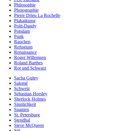
Philosophie
Photographie
Pierre Drieu La Rochelle
Plakatkunst
Polit-Dandy
Potsdam
Punk
Rauchen
Refugium
Renaissance
Roger Willemsen
Roland Barthes
Rot und Schwarz
Sacha Guitry
Salomé
Schweiz
Sebastian Horsley
Sherlock Holmes
Sinnlichkeit
Spanien
St. Petersburg
Stendhal
Steve McQueen
Stil