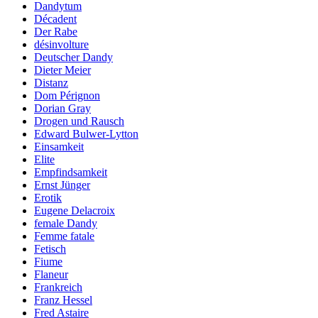
Dandytum
Décadent
Der Rabe
désinvolture
Deutscher Dandy
Dieter Meier
Distanz
Dom Pérignon
Dorian Gray
Drogen und Rausch
Edward Bulwer-Lytton
Einsamkeit
Elite
Empfindsamkeit
Ernst Jünger
Erotik
Eugene Delacroix
female Dandy
Femme fatale
Fetisch
Fiume
Flaneur
Frankreich
Franz Hessel
Fred Astaire