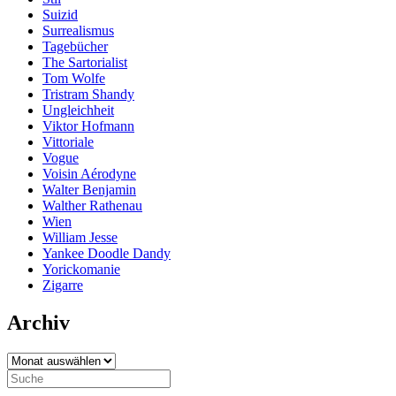
Suizid
Surrealismus
Tagebücher
The Sartorialist
Tom Wolfe
Tristram Shandy
Ungleichheit
Viktor Hofmann
Vittoriale
Vogue
Voisin Aérodyne
Walter Benjamin
Walther Rathenau
Wien
William Jesse
Yankee Doodle Dandy
Yorickomanie
Zigarre
Archiv
Archiv
Search
for: