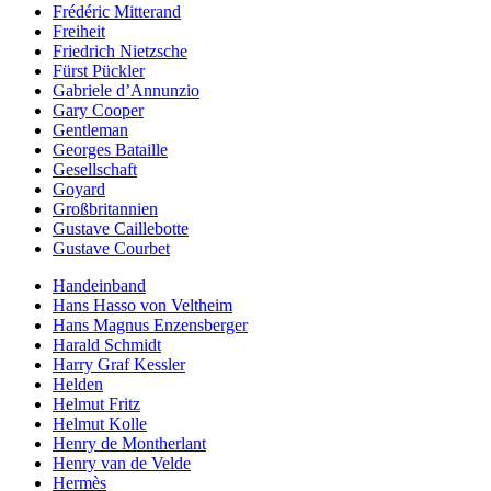
Frédéric Mitterand
Freiheit
Friedrich Nietzsche
Fürst Pückler
Gabriele d’Annunzio
Gary Cooper
Gentleman
Georges Bataille
Gesellschaft
Goyard
Großbritannien
Gustave Caillebotte
Gustave Courbet
Handeinband
Hans Hasso von Veltheim
Hans Magnus Enzensberger
Harald Schmidt
Harry Graf Kessler
Helden
Helmut Fritz
Helmut Kolle
Henry de Montherlant
Henry van de Velde
Hermès