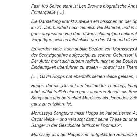
Fast 400 Seiten stark ist Len Browns biografische Ann
Primärquelle (…)
Die Darstellung krankt zuweilen ein bisschen an der S
im 21. Jahrhundert noch ziemlich viel Material, und in
ganz abgesehen von dem etwas schlampigen Lektorat.
Vergnügen, weil es tatsächlich um das Werk und die En
Es werden viele, auch subtile Bezüge von Morrisseys
der Sechzigerjahre aufgezeigt, zu seinem Geburtsort 
Der Autor müht sich zudem redlich, nicht in die Boulev
Eindeutigkeit überführen zu wollen – obwohl das Thema
(…) Gavin Hopps hat ebenfalls seinen Wilde gelesen,
Hopps, der als „Dozent am Institute for Theology, Imag
lehrt, wählt freilich einen ganz anderen Ansatz als Bro
Songs aus und betrachtet Morrissey als „lebendes Zeichen
ganz zu entziffern ist.
Morrisseys Songtexte misst Hopps an kanonisierten Au
Oscar Wilde – und versucht damit seine These zu unter
Sänger in der Geschichte britischer Popmusik“.
Morrissey wird bei Hopps zum aufgeklärten Romantiker,