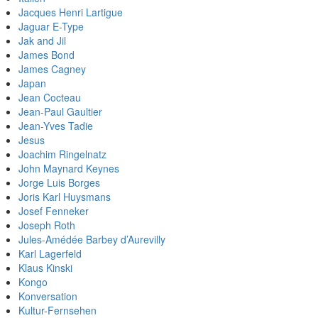
Jacques Henri Lartigue
Jaguar E-Type
Jak and Jil
James Bond
James Cagney
Japan
Jean Cocteau
Jean-Paul Gaultier
Jean-Yves Tadie
Jesus
Joachim Ringelnatz
John Maynard Keynes
Jorge Luis Borges
Joris Karl Huysmans
Josef Fenneker
Joseph Roth
Jules-Amédée Barbey d’Aurevilly
Karl Lagerfeld
Klaus Kinski
Kongo
Konversation
Kultur-Fernsehen