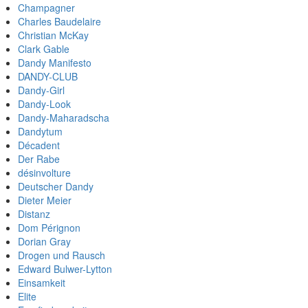
Champagner
Charles Baudelaire
Christian McKay
Clark Gable
Dandy Manifesto
DANDY-CLUB
Dandy-Girl
Dandy-Look
Dandy-Maharadscha
Dandytum
Décadent
Der Rabe
désinvolture
Deutscher Dandy
Dieter Meier
Distanz
Dom Pérignon
Dorian Gray
Drogen und Rausch
Edward Bulwer-Lytton
Einsamkeit
Elite