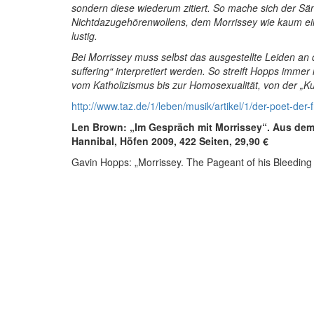
sondern diese wiederum zitiert. So mache sich der S
Nichtdazugehörenwollens, dem Morrissey wie kaum ei
lustig.
Bei Morrissey muss selbst das ausgestellte Leiden a
suffering“ interpretiert werden. So streift Hopps imm
vom Katholizismus bis zur Homosexualität, von der „K
http://www.taz.de/1/leben/musik/artikel/1/der-poet-der-
Len Brown: „Im Gespräch mit Morrissey“. Aus de
Hannibal, Höfen 2009, 422 Seiten, 29,90 €
Gavin Hopps: „Morrissey. The Pageant of his Bleeding