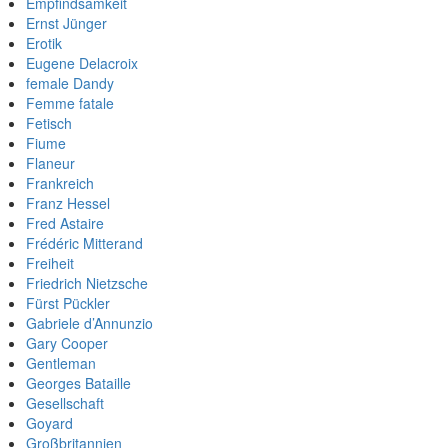
Empfindsamkeit
Ernst Jünger
Erotik
Eugene Delacroix
female Dandy
Femme fatale
Fetisch
Fiume
Flaneur
Frankreich
Franz Hessel
Fred Astaire
Frédéric Mitterand
Freiheit
Friedrich Nietzsche
Fürst Pückler
Gabriele d’Annunzio
Gary Cooper
Gentleman
Georges Bataille
Gesellschaft
Goyard
Großbritannien