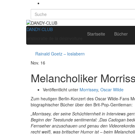
Search
for:
DANDY-CLUB
Startseite
Bücher
aristocratie de la désinvolture
Rainald Goetz – loslabern
Nov.
16
Melancholiker Morris
Veröffentlicht unter
Morrissey
,
Oscar Wilde
Zum heutigen Berlin-Konzert des Oscar Wilde-Fans Mo
biographischer Bücher über den Brit-Pop-Gentleman:
„Morrissey, der seine Schüchternheit in Interviews ger
Beginn der Teestunde sentimental: ‚Das Cadogan bedeu
Fernseher anzuschauen und genau den Videorekorder, 
recht weiß, was britischer Humor ist – beim Melanchol