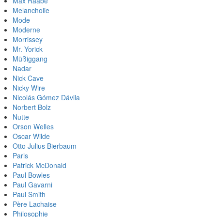
Max Raabe
Melancholie
Mode
Moderne
Morrissey
Mr. Yorick
Müßiggang
Nadar
Nick Cave
Nicky Wire
Nicolás Gómez Dávila
Norbert Bolz
Nutte
Orson Welles
Oscar Wilde
Otto Julius Bierbaum
Paris
Patrick McDonald
Paul Bowles
Paul Gavarni
Paul Smith
Père Lachaise
Philosophie