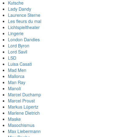
Kutsche
Lady Dandy
Laurence Sterne
Les fleurs du mal
Lichtspieltheater
Lingerie
London Dandies
Lord Byron
Lord Savil
LSD
Luisa Casati
Mad Men
Mallorca
Man Ray
Manoli
Marcel Duchamp
Marcel Proust
Markus Lüpertz
Marlene Dietrich
Maske
Masochismus
Max Liebermann