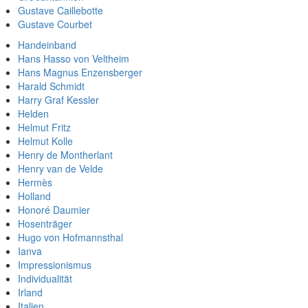
Gustave Caillebotte
Gustave Courbet
Handeinband
Hans Hasso von Veltheim
Hans Magnus Enzensberger
Harald Schmidt
Harry Graf Kessler
Helden
Helmut Fritz
Helmut Kolle
Henry de Montherlant
Henry van de Velde
Hermès
Holland
Honoré Daumier
Hosenträger
Hugo von Hofmannsthal
Ianva
Impressionismus
Individualität
Irland
Italien