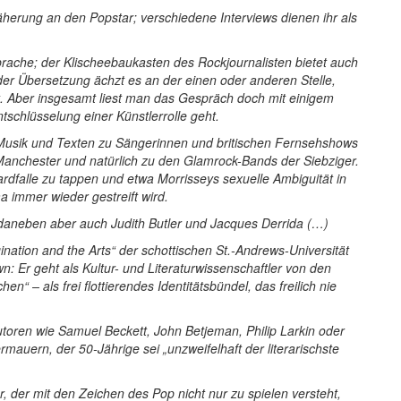
äherung an den Popstar; verschiedene Interviews dienen ihr als
prache; der Klischeebaukasten des Rockjournalisten bietet auch
 der Übersetzung ächzt es an der einen oder anderen Stelle,
 Aber insgesamt liest man das Gespräch doch mit einigem
tschlüsselung einer Künstlerrolle geht.
 Musik und Texten zu Sängerinnen und britischen Fernsehshows
Manchester und natürlich zu den Glamrock-Bands der Siebziger.
ardfalle zu tappen und etwa Morrisseys sexuelle Ambiguität in
 immer wieder gestreift wird.
 daneben aber auch Judith Butler und Jacques Derrida (…)
ination and the Arts“ der schottischen St.-Andrews-Universität
wn: Er geht als Kultur- und Literaturwissenschaftler von den
“ – als frei flottierendes Identitätsbündel, das freilich nie
toren wie Samuel Beckett, John Betjeman, Philip Larkin oder
mauern, der 50-Jährige sei „unzweifelhaft der literarischste
 der mit den Zeichen des Pop nicht nur zu spielen versteht,