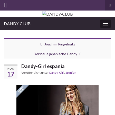
Suc
ums
Search for:
DANDY-CLUB
Navi
umsc
Joachim Ringelnatz
Der neue japanische Dandy
Dandy-Girl espania
NOV.
17
Veröffentlicht unter
Dandy-Girl
,
Spanien