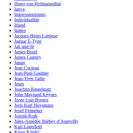
Hugo von Hofmannsthal
Ianva
Impressionismus
Individualität
Irland
Italien
Jacques Henri Lartigue
Jaguar E-Type
Jak and Jil
James Bond
James Cagney
Japan
Jean Cocteau
Jean-Paul Gaultier
Jean-Yves Tadie
Jesus
Joachim Ringelnatz
John Maynard Keynes
Jorge Luis Borges
Joris Karl Huysmans
Josef Fenneker
Joseph Roth
Jules-Amédée Barbey d’Aurevilly
Karl Lagerfeld
Klaus Kinski