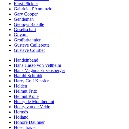
Fürst Pückler
Gabriele d’Annunzio
Gary Cooper
Gentleman
Georges Bataille
Gesellschaft
Goyard
Großbritannien
Gustave Caillebotte
Gustave Courbet
Handeinband
Hans Hasso von Veltheim
Hans Magnus Enzensberger
Harald Schmidt
Harry Graf Kessler
Helden
Helmut Fritz
Helmut Kolle
Henry de Montherlant
Henry van de Velde
Hermès
Holland
Honoré Daumier
Hosenträger