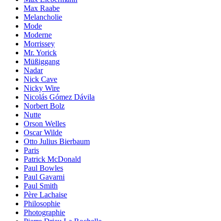
Max Raabe
Melancholie
Mode
Moderne
Morrissey
Mr. Yorick
Müßiggang
Nadar
Nick Cave
Nicky Wire
Nicolás Gómez Dávila
Norbert Bolz
Nutte
Orson Welles
Oscar Wilde
Otto Julius Bierbaum
Paris
Patrick McDonald
Paul Bowles
Paul Gavarni
Paul Smith
Père Lachaise
Philosophie
Photographie