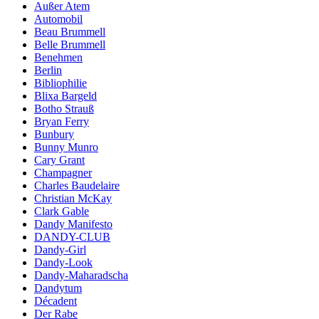
Außer Atem
Automobil
Beau Brummell
Belle Brummell
Benehmen
Berlin
Bibliophilie
Blixa Bargeld
Botho Strauß
Bryan Ferry
Bunbury
Bunny Munro
Cary Grant
Champagner
Charles Baudelaire
Christian McKay
Clark Gable
Dandy Manifesto
DANDY-CLUB
Dandy-Girl
Dandy-Look
Dandy-Maharadscha
Dandytum
Décadent
Der Rabe