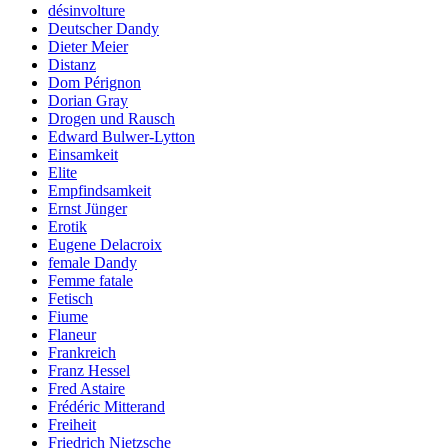
désinvolture
Deutscher Dandy
Dieter Meier
Distanz
Dom Pérignon
Dorian Gray
Drogen und Rausch
Edward Bulwer-Lytton
Einsamkeit
Elite
Empfindsamkeit
Ernst Jünger
Erotik
Eugene Delacroix
female Dandy
Femme fatale
Fetisch
Fiume
Flaneur
Frankreich
Franz Hessel
Fred Astaire
Frédéric Mitterand
Freiheit
Friedrich Nietzsche