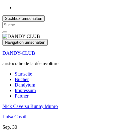
Suchbox umschalten
Search
for:
Navigation umschalten
DANDY-CLUB
aristocratie de la désinvolture
Startseite
Bücher
Dandytum
Impressum
Partner
Nick Cave zu Bunny Munro
Luisa Casati
Sep.
30