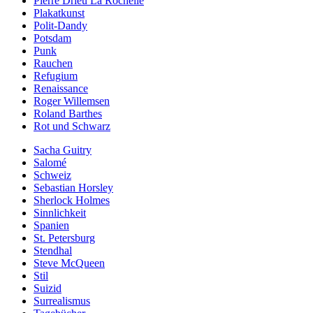
Pierre Drieu La Rochelle
Plakatkunst
Polit-Dandy
Potsdam
Punk
Rauchen
Refugium
Renaissance
Roger Willemsen
Roland Barthes
Rot und Schwarz
Sacha Guitry
Salomé
Schweiz
Sebastian Horsley
Sherlock Holmes
Sinnlichkeit
Spanien
St. Petersburg
Stendhal
Steve McQueen
Stil
Suizid
Surrealismus