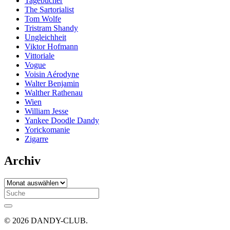
Tagebücher
The Sartorialist
Tom Wolfe
Tristram Shandy
Ungleichheit
Viktor Hofmann
Vittoriale
Vogue
Voisin Aérodyne
Walter Benjamin
Walther Rathenau
Wien
William Jesse
Yankee Doodle Dandy
Yorickomanie
Zigarre
Archiv
Archiv
Search
for:
© 2026 DANDY-CLUB.