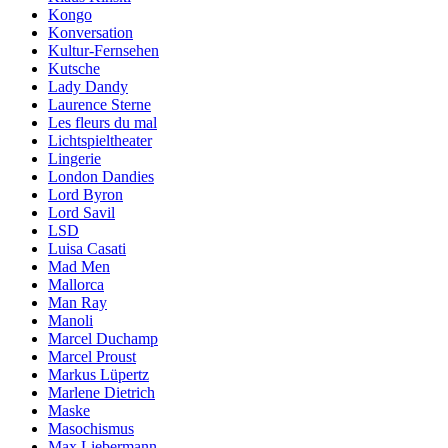
Kongo
Konversation
Kultur-Fernsehen
Kutsche
Lady Dandy
Laurence Sterne
Les fleurs du mal
Lichtspieltheater
Lingerie
London Dandies
Lord Byron
Lord Savil
LSD
Luisa Casati
Mad Men
Mallorca
Man Ray
Manoli
Marcel Duchamp
Marcel Proust
Markus Lüpertz
Marlene Dietrich
Maske
Masochismus
Max Liebermann