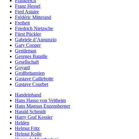
Frankreich
Franz Hessel
Fred Astaire
Frédéric Mitterand
Freiheit
Friedrich Nietzsche
Fürst Pückler
Gabriele d’Annunzio
Gary Cooper
Gentleman
Georges Bataille
Gesellschaft
Goyard
Großbritannien
Gustave Caillebotte
Gustave Courbet
Handeinband
Hans Hasso von Veltheim
Hans Magnus Enzensberger
Harald Schmidt
Harry Graf Kessler
Helden
Helmut Fritz
Helmut Kolle