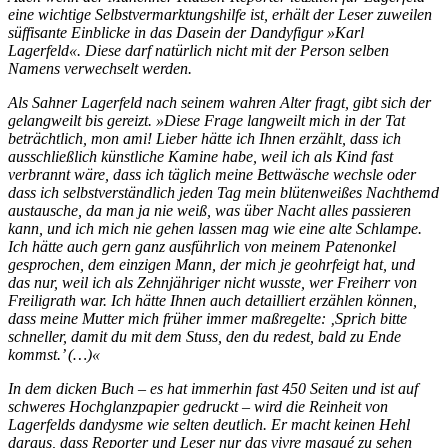
eine wichtige Selbstvermarktungshilfe ist, erhält der Leser zuweilen
süffisante Einblicke in das Dasein der Dandyfigur »Karl
Lagerfeld«. Diese darf natürlich nicht mit der Person selben
Namens verwechselt werden.
Als Sahner Lagerfeld nach seinem wahren Alter fragt, gibt sich der
gelangweilt bis gereizt. »Diese Frage langweilt mich in der Tat
beträchtlich, mon ami! Lieber hätte ich Ihnen erzählt, dass ich
ausschließlich künstliche Kamine habe, weil ich als Kind fast
verbrannt wäre, dass ich täglich meine Bettwäsche wechsle oder
dass ich selbstverständlich jeden Tag mein blütenweißes Nachthemd
austausche, da man ja nie weiß, was über Nacht alles passieren
kann, und ich mich nie gehen lassen mag wie eine alte Schlampe.
Ich hätte auch gern ganz ausführlich von meinem Patenonkel
gesprochen, dem einzigen Mann, der mich je geohrfeigt hat, und
das nur, weil ich als Zehnjähriger nicht wusste, wer Freiherr von
Freiligrath war. Ich hätte Ihnen auch detailliert erzählen können,
dass meine Mutter mich früher immer maßregelte: ‚Sprich bitte
schneller, damit du mit dem Stuss, den du redest, bald zu Ende
kommst.’ (…)«
In dem dicken Buch – es hat immerhin fast 450 Seiten und ist auf
schweres Hochglanzpapier gedruckt – wird die Reinheit von
Lagerfelds dandysme wie selten deutlich. Er macht keinen Hehl
daraus, dass Reporter und Leser nur das vivre masqué zu sehen