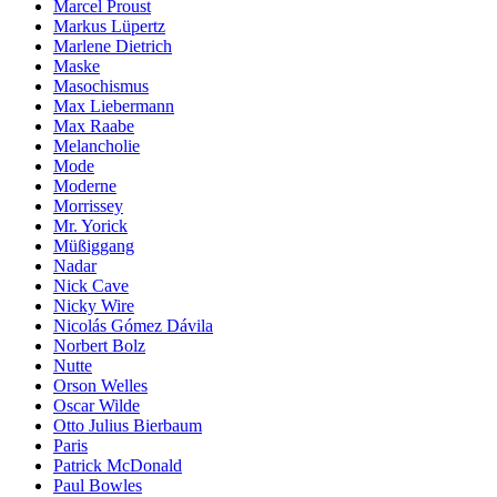
Marcel Proust
Markus Lüpertz
Marlene Dietrich
Maske
Masochismus
Max Liebermann
Max Raabe
Melancholie
Mode
Moderne
Morrissey
Mr. Yorick
Müßiggang
Nadar
Nick Cave
Nicky Wire
Nicolás Gómez Dávila
Norbert Bolz
Nutte
Orson Welles
Oscar Wilde
Otto Julius Bierbaum
Paris
Patrick McDonald
Paul Bowles