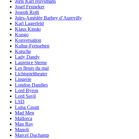
Joris Karl Huysmans
Josef Fenneker
Joseph Roth
Jules-Amédée Barbey d’Aurevilly
Karl Lagerfeld
Klaus Kinski
Kongo
Konversation
Kultur-Fernsehen
Kutsche
Lady Dandy
Laurence Sterne
Les fleurs du mal
Lichtspieltheater
Lingerie
London Dandies
Lord Byron
Lord Savil
LSD
Luisa Casati
Mad Men
Mallorca
Man Ray
Manoli
Marcel Duchamp