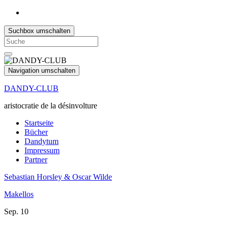
Suchbox umschalten
Search
for:
Navigation umschalten
DANDY-CLUB
aristocratie de la désinvolture
Startseite
Bücher
Dandytum
Impressum
Partner
Sebastian Horsley & Oscar Wilde
Makellos
Sep.
10