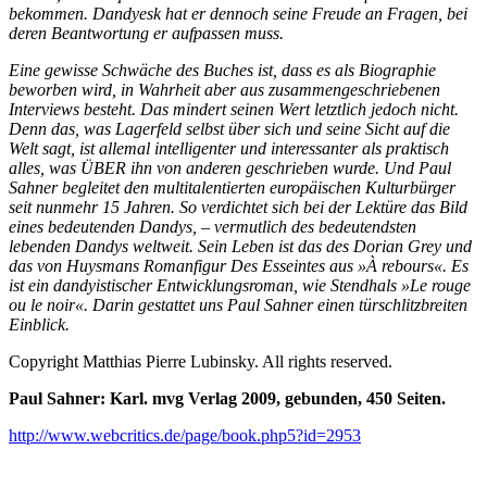
bekommen. Dandyesk hat er dennoch seine Freude an Fragen, bei
deren Beantwortung er aufpassen muss.
Eine gewisse Schwäche des Buches ist, dass es als Biographie
beworben wird, in Wahrheit aber aus zusammengeschriebenen
Interviews besteht. Das mindert seinen Wert letztlich jedoch nicht.
Denn das, was Lagerfeld selbst über sich und seine Sicht auf die
Welt sagt, ist allemal intelligenter und interessanter als praktisch
alles, was ÜBER ihn von anderen geschrieben wurde. Und Paul
Sahner begleitet den multitalentierten europäischen Kulturbürger
seit nunmehr 15 Jahren. So verdichtet sich bei der Lektüre das Bild
eines bedeutenden Dandys, – vermutlich des bedeutendsten
lebenden Dandys weltweit. Sein Leben ist das des Dorian Grey und
das von Huysmans Romanfigur Des Esseintes aus »À rebours«. Es
ist ein dandyistischer Entwicklungsroman, wie Stendhals »Le rouge
ou le noir«. Darin gestattet uns Paul Sahner einen türschlitzbreiten
Einblick.
Copyright Matthias Pierre Lubinsky. All rights reserved.
Paul Sahner: Karl. mvg Verlag 2009, gebunden, 450 Seiten.
http://www.webcritics.de/page/book.php5?id=2953