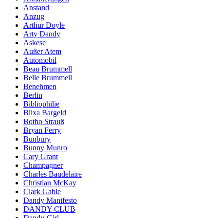
Anstand
Anzug
Arthur Doyle
Arty Dandy
Askese
Außer Atem
Automobil
Beau Brummell
Belle Brummell
Benehmen
Berlin
Bibliophilie
Blixa Bargeld
Botho Strauß
Bryan Ferry
Bunbury
Bunny Munro
Cary Grant
Champagner
Charles Baudelaire
Christian McKay
Clark Gable
Dandy Manifesto
DANDY-CLUB
Dandy-Girl