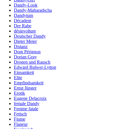
Dandy-Look
Dandy-Maharadscha
Dandytum
Décadent
Der Rabe
désinvolture
Deutscher Dandy
Dieter Meier
Distanz
Dom Pérignon
Dorian Gray
Drogen und Rausch
Edward Bulwer-Lytton
Einsamkeit
Elite
Empfindsamkeit
Ernst Jünger
Erotik
Eugene Delacroix
female Dandy
Femme fatale
Fetisch
Fiume
Flaneur