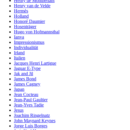
Henry de Montherlant
Henry van de Velde
Hermès
Holland
Honoré Daumier
Hosenträger
Hugo von Hofmannsthal
Ianva
Impressionismus
Individualität
Irland
Italien
Jacques Henri Lartigue
Jaguar E-Type
Jak and Jil
James Bond
James Cagney
Japan
Jean Cocteau
Jean-Paul Gaultier
Jean-Yves Tadie
Jesus
Joachim Ringelnatz
John Maynard Keynes
Jorge Luis Borges