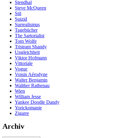
Stendhal
Steve McQueen
Stil
Suizid
Surrealismus
Tagebücher
The Sartorialist
Tom Wolfe
Tristram Shandy
Ungleichheit
Viktor Hofmann
Vittoriale
Vogue
Voisin Aérodyne
Walter Benjamin
Walther Rathenau
Wien
William Jesse
Yankee Doodle Dandy
Yorickomanie
Zigarre
Archiv