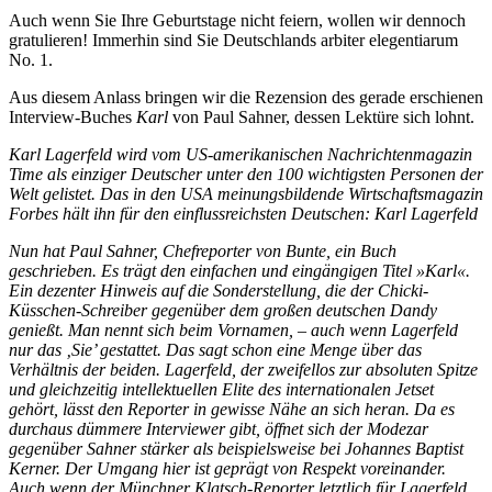
Auch wenn Sie Ihre Geburtstage nicht feiern, wollen wir dennoch
gratulieren! Immerhin sind Sie Deutschlands arbiter elegentiarum
No. 1.
Aus diesem Anlass bringen wir die Rezension des gerade erschienen
Interview-Buches
Karl
von Paul Sahner, dessen Lektüre sich lohnt.
Karl Lagerfeld wird vom US-amerikanischen Nachrichtenmagazin
Time als einziger Deutscher unter den 100 wichtigsten Personen der
Welt gelistet. Das in den USA meinungsbildende Wirtschaftsmagazin
Forbes hält ihn für den einflussreichsten Deutschen: Karl Lagerfeld
Nun hat Paul Sahner, Chefreporter von Bunte, ein Buch
geschrieben. Es trägt den einfachen und eingängigen Titel »Karl«.
Ein dezenter Hinweis auf die Sonderstellung, die der Chicki-
Küsschen-Schreiber gegenüber dem großen deutschen Dandy
genießt. Man nennt sich beim Vornamen, – auch wenn Lagerfeld
nur das ‚Sie’ gestattet. Das sagt schon eine Menge über das
Verhältnis der beiden. Lagerfeld, der zweifellos zur absoluten Spitze
und gleichzeitig intellektuellen Elite des internationalen Jetset
gehört, lässt den Reporter in gewisse Nähe an sich heran. Da es
durchaus dümmere Interviewer gibt, öffnet sich der Modezar
gegenüber Sahner stärker als beispielsweise bei Johannes Baptist
Kerner. Der Umgang hier ist geprägt von Respekt voreinander.
Auch wenn der Münchner Klatsch-Reporter letztlich für Lagerfeld