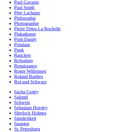
Paul Gavarni
Paul Smith
Père Lachaise
Philosophie
Photographie
Pierre Drieu La Rochelle
Plakatkunst
Polit-Dandy
Potsdam
Punk
Rauchen
Refugium
Renaissance
Roger Willemsen
Roland Barthes
Rot und Schwarz
Sacha Guitry
Salomé
Schweiz
Sebastian Horsley
Sherlock Holmes
Sinnlichkeit
Spanien
St. Petersburg