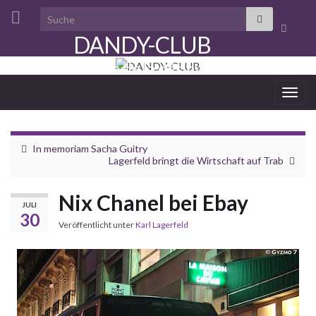
Search for:
Suchbo
DANDY-CLUB
umscha
aristocratie de la désinvolture
Navi
umsc
In memoriam Sacha Guitry
Lagerfeld bringt die Wirtschaft auf Trab
Nix Chanel bei Ebay
JULI
30
Veröffentlicht unter
Karl Lagerfeld