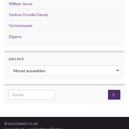
William Jesse
Yankee Doodle Dandy
Yorickomanie
Zigarre
ARCHIV
Archiv
Search for:
© 2026 DANDY-CLUB.
Gemacht mit
von
Graphene Themes
.