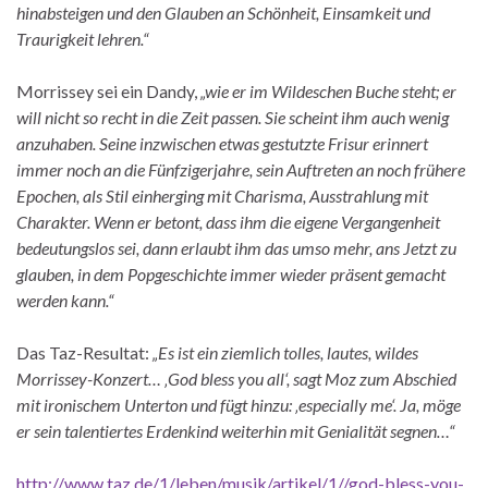
hinabsteigen und den Glauben an Schönheit, Einsamkeit und
Traurigkeit lehren.“
Morrissey sei ein Dandy,
„wie er im Wildeschen Buche steht; er
will nicht so recht in die Zeit passen. Sie scheint ihm auch wenig
anzuhaben. Seine inzwischen etwas gestutzte Frisur erinnert
immer noch an die Fünfzigerjahre, sein Auftreten an noch frühere
Epochen, als Stil einherging mit Charisma, Ausstrahlung mit
Charakter. Wenn er betont, dass ihm die eigene Vergangenheit
bedeutungslos sei, dann erlaubt ihm das umso mehr, ans Jetzt zu
glauben, in dem Popgeschichte immer wieder präsent gemacht
werden kann.“
Das Taz-Resultat:
„Es ist ein ziemlich tolles, lautes, wildes
Morrissey-Konzert… ‚God bless you all‘, sagt Moz zum Abschied
mit ironischem Unterton und fügt hinzu: ‚especially me‘. Ja, möge
er sein talentiertes Erdenkind weiterhin mit Genialität segnen…“
http://www.taz.de/1/leben/musik/artikel/1//god-bless-you-