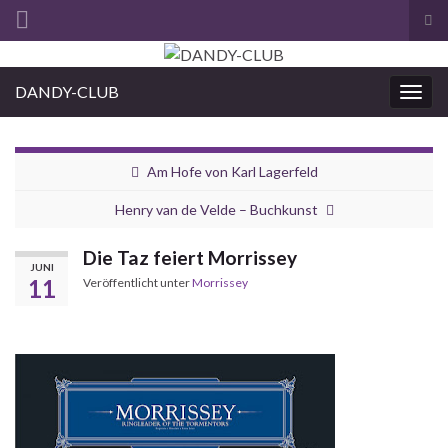
Suc
ums
Search for:
DANDY-CLUB
Navi
umsc
Am Hofe von Karl Lagerfeld
Henry van de Velde – Buchkunst
Die Taz feiert Morrissey
JUNI
11
Veröffentlicht unter
Morrissey