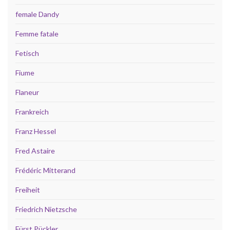
female Dandy
Femme fatale
Fetisch
Fiume
Flaneur
Frankreich
Franz Hessel
Fred Astaire
Frédéric Mitterand
Freiheit
Friedrich Nietzsche
Fürst Pückler