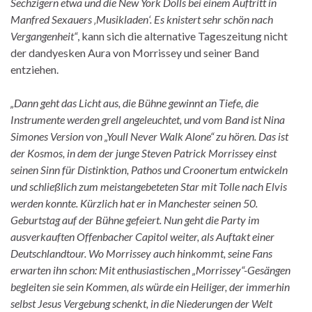
Sechzigern etwa und die New York Dolls bei einem Auftritt in
Manfred Sexauers ‚Musikladen‘. Es knistert sehr schön nach
Vergangenheit“
, kann sich die alternative Tageszeitung nicht
der dandyesken Aura von Morrissey und seiner Band
entziehen.
„Dann geht das Licht aus, die Bühne gewinnt an Tiefe, die
Instrumente werden grell angeleuchtet, und vom Band ist Nina
Simones Version von „Youll Never Walk Alone“ zu hören. Das ist
der Kosmos, in dem der junge Steven Patrick Morrissey einst
seinen Sinn für Distinktion, Pathos und Croonertum entwickeln
und schließlich zum meistangebeteten Star mit Tolle nach Elvis
werden konnte. Kürzlich hat er in Manchester seinen 50.
Geburtstag auf der Bühne gefeiert. Nun geht die Party im
ausverkauften Offenbacher Capitol weiter, als Auftakt einer
Deutschlandtour. Wo Morrissey auch hinkommt, seine Fans
erwarten ihn schon: Mit enthusiastischen „Morrissey“-Gesängen
begleiten sie sein Kommen, als würde ein Heiliger, der immerhin
selbst Jesus Vergebung schenkt, in die Niederungen der Welt