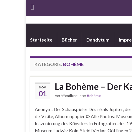
Startseite
Bücher
Dandytum
Impr
KATEGORIE:
BOHÈME
La Bohème – Der K
NOV.
01
Veröffentlicht unter
Bohème
Anonym: Der Schauspieler Désiré als Jupiter, der 
de-Visite, Albuminpapier © Alle Photos: Museu
Inszenierung des Künstlers in Fotografien des 19
Museum Ludwig Köln. Steidl Verlag, Göttingen 2