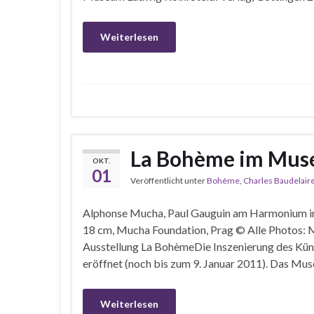
Weiterlesen
La Bohème im Mus
OKT.
01
Veröffentlicht unter
Bohème
,
Charles Baudelair
Alphonse Mucha, Paul Gauguin am Harmonium in M
18 cm, Mucha Foundation, Prag © Alle Photos:
Ausstellung La BohèmeDie Inszenierung des Künst
eröffnet (noch bis zum 9. Januar 2011). Das Mu
Weiterlesen